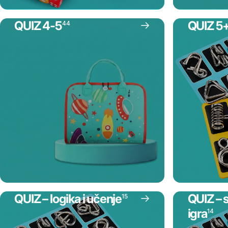
QUIZ 4-5
QUIZ 5
44
QUIZ – logika i učenje
QUIZ – s
15
igra
14