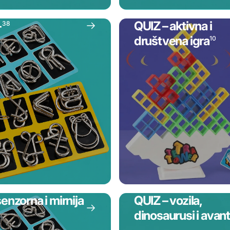
+
QUIZ – aktivna i
38
društvena igra
10
enzorna i mirnija
QUIZ – vozila,
dinosaurusi i avan