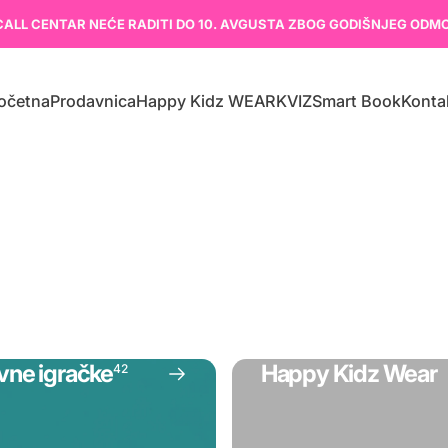
CALL CENTAR NEĆE RADITI DO 10. AVGUSTA ZBOG GODIŠNJEG ODM
očetna
Prodavnica
Happy Kidz WEAR
KVIZ
Smart Book
Konta
Početna
Prodavnica
Happy Kidz WEAR
KVIZ
Smart Book
Kontak
vne igračke
Happy Kidz Wear
42