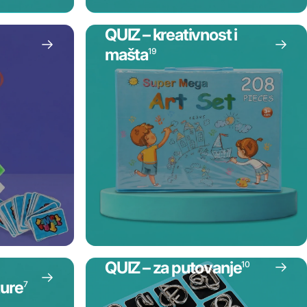
QUIZ – kreativnost i
mašta
19
QUIZ – za putovanje
10
ture
7