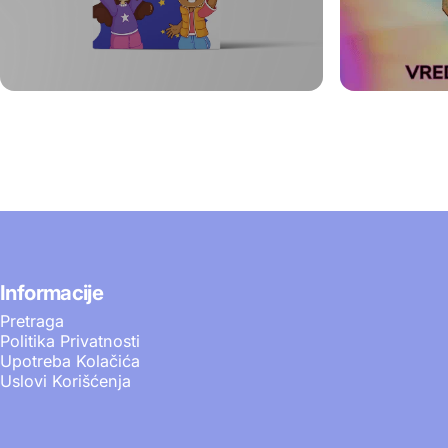
Informacije
Pretraga
Politika Privatnosti
Upotreba Kolačića
Uslovi Korišćenja