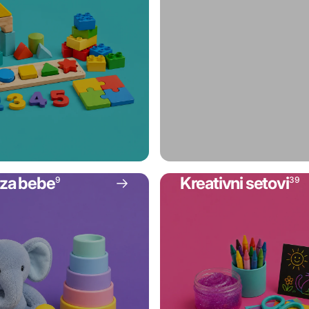
 za bebe
Kreativni setovi
9
39