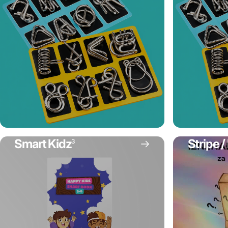
Smart Kidz
Stripe /
3