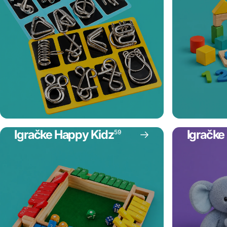
Igračke Happy Kidz
Igračke
59