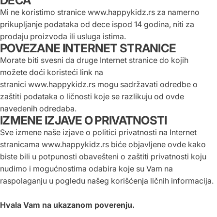
DECA
Mi ne koristimo stranice
www.
happykidz
.rs
za namerno
prikupljanje podataka od dece ispod 14 godina, niti za
prodaju proizvoda ili usluga istima.
POVEZANE INTERNET STRANICE
Morate biti svesni da druge Internet stranice do kojih
možete doći koristeći link na
stranici
www.
happykidz
.rs
mogu sadržavati odredbe o
zaštiti podataka o ličnosti koje se razlikuju od ovde
navedenih odredaba.
IZMENE IZJAVE O PRIVATNOSTI
Sve izmene naše izjave o politici privatnosti na Internet
stranicama
www.
happykidz
.rs
biće objavljene ovde kako
biste bili u potpunosti obavešteni o zaštiti privatnosti koju
nudimo i mogućnostima odabira koje su Vam na
raspolaganju u pogledu našeg korišćenja ličnih informacija.
Hvala Vam na ukazanom poverenju.