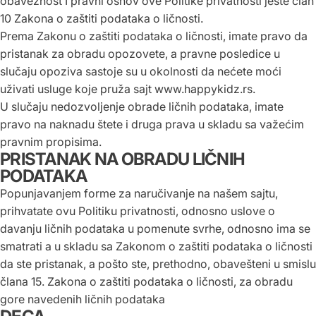
obaveznost I pravni osnov ove Politike privatnosti jeste član
10 Zakona o zaštiti podataka o ličnosti.
Prema Zakonu o zaštiti podataka o ličnosti, imate pravo da
pristanak za obradu opozovete, a pravne posledice u
slučaju opoziva sastoje su u okolnosti da nećete moći
uživati usluge koje pruža sajt
www.
happykidz
.rs
.
U slučaju nedozvoljenje obrade ličnih podataka, imate
pravo na naknadu štete i druga prava u skladu sa važećim
pravnim propisima.
PRISTANAK NA OBRADU LIČNIH
PODATAKA
Popunjavanjem forme za naručivanje na našem sajtu,
prihvatate ovu Politiku privatnosti, odnosno uslove o
davanju ličnih podataka u pomenute svrhe, odnosno ima se
smatrati a u skladu sa Zakonom o zaštiti podataka o ličnosti
da ste pristanak, a pošto ste, prethodno, obavešteni u smislu
člana 15. Zakona o zaštiti podataka o ličnosti, za obradu
gore navedenih ličnih podataka