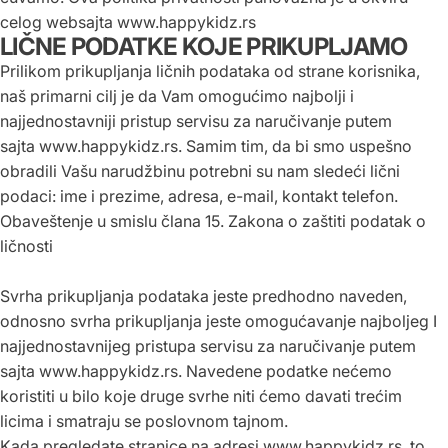
celog websajta
www.happykidz.rs
LIČNE PODATKE KOJE PRIKUPLJAMO
Prilikom prikupljanja ličnih podataka od strane korisnika,
naš primarni cilj je da Vam omogućimo najbolji i
najjednostavniji pristup servisu za naručivanje putem
sajta
www.happykidz.rs
. Samim tim, da bi smo uspešno
obradili Vašu narudžbinu potrebni su nam sledeći lični
podaci: ime i prezime, adresa, e-mail, kontakt telefon.
Obaveštenje u smislu člana 15. Zakona o zaštiti podatak o
ličnosti
Svrha prikupljanja podataka jeste predhodno naveden,
odnosno svrha prikupljanja jeste omogućavanje najboljeg I
najjednostavnijeg pristupa servisu za naručivanje putem
sajta
www.happykidz.rs
. Navedene podatke nećemo
koristiti u bilo koje druge svrhe niti ćemo davati trećim
licima i smatraju se poslovnom tajnom.
Kada pregledate stranice na adresi
www.
happykidz
.rs
, to