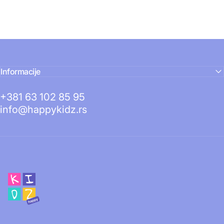
Informacije
+381 63 102 85 95
info@happykidz.rs
Happy Kidz