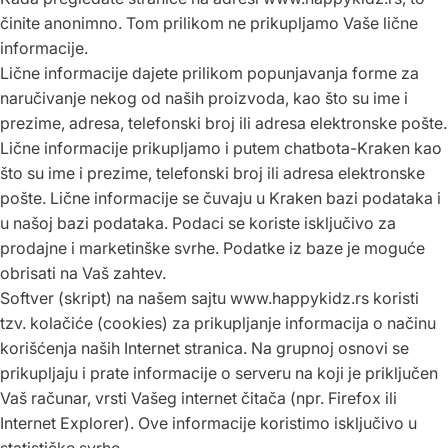
činite anonimno. Tom prilikom ne prikupljamo Vaše lične
informacije.
Lične informacije dajete prilikom popunjavanja forme za
naručivanje nekog od naših proizvoda, kao što su ime i
prezime, adresa, telefonski broj ili adresa elektronske pošte.
Lične informacije prikupljamo i putem chatbota-Kraken kao
što su ime i prezime, telefonski broj ili adresa elektronske
pošte. Lične informacije se čuvaju u Kraken bazi podataka i
u našoj bazi podataka. Podaci se koriste isključivo za
prodajne i marketinške svrhe. Podatke iz baze je moguće
obrisati na Vaš zahtev.
Softver (skript) na našem sajtu
www.
happykidz
.rs
koristi
tzv. kolačiće (cookies) za prikupljanje informacija o načinu
korišćenja naših Internet stranica. Na grupnoj osnovi se
prikupljaju i prate informacije o serveru na koji je priključen
Vaš računar, vrsti Vašeg internet čitača (npr. Firefox ili
Internet Explorer). Ove informacije koristimo isključivo u
statističke svrhe.