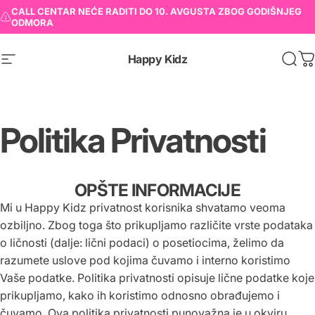
CALL CENTAR NEĆE RADITI DO 10. AVGUSTA ZBOG GODIŠNJEG
ODMORA
Happy Kidz
K
Politika
Privatnosti
OPŠTE INFORMACIJE
Mi u Happy Kidz privatnost korisnika shvatamo veoma
ozbiljno. Zbog toga što prikupljamo različite vrste podataka
o ličnosti (dalje: lični podaci) o posetiocima, želimo da
razumete uslove pod kojima čuvamo i interno koristimo
Vaše podatke. Politika privatnosti opisuje lične podatke koje
prikupljamo, kako ih koristimo odnosno obrađujemo i
čuvamo. Ova politika privatnosti punovažna je u okviru