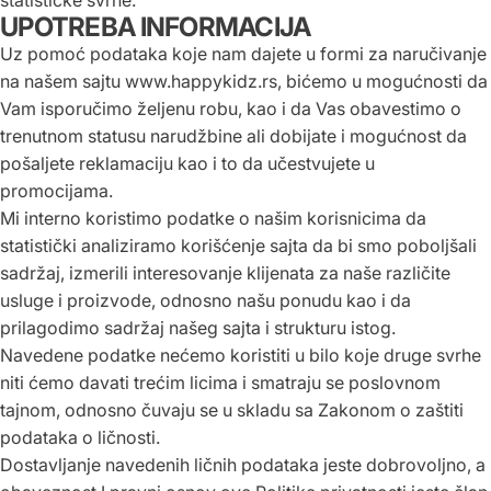
UPOTREBA INFORMACIJA
Uz pomoć podataka koje nam dajete u formi za naručivanje
na našem sajtu
www.
happykidz
.rs
, bićemo u mogućnosti da
Vam isporučimo željenu robu, kao i da Vas obavestimo o
trenutnom statusu narudžbine ali dobijate i mogućnost da
pošaljete reklamaciju kao i to da učestvujete u
promocijama.
Mi interno koristimo podatke o našim korisnicima da
statistički analiziramo korišćenje sajta da bi smo poboljšali
sadržaj, izmerili interesovanje klijenata za naše različite
usluge i proizvode, odnosno našu ponudu kao i da
prilagodimo sadržaj našeg sajta i strukturu istog.
Navedene podatke nećemo koristiti u bilo koje druge svrhe
niti ćemo davati trećim licima i smatraju se poslovnom
tajnom, odnosno čuvaju se u skladu sa Zakonom o zaštiti
podataka o ličnosti.
Dostavljanje navedenih ličnih podataka jeste dobrovoljno, a