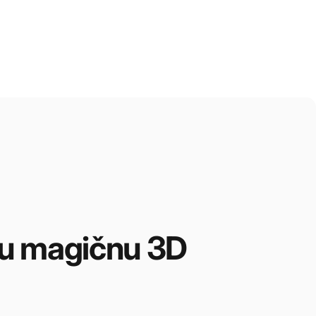
u
magičnu
3D