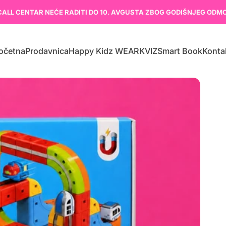
CALL CENTAR NEĆE RADITI DO 10. AVGUSTA ZBOG GODIŠNJEG ODM
očetna
Prodavnica
Happy Kidz WEAR
KVIZ
Smart Book
Konta
Početna
Prodavnica
Happy Kidz WEAR
KVIZ
Smart Book
Kontak