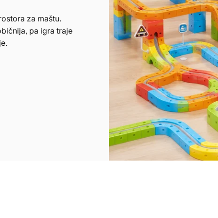
rostora za maštu.
ičnija, pa igra traje
je.