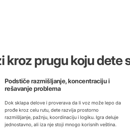
i
kroz
prugu
koju
dete
Podstiče razmišljanje, koncentraciju i
rešavanje problema
Dok sklapa delove i proverava da li voz može lepo da
prođe kroz celu rutu, dete razvija prostorno
razmišljanje, pažnju, koordinaciju i logiku. Igra deluje
jednostavno, ali iza nje stoji mnogo korisnih veština.