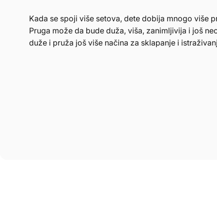
Kada se spoji više setova, dete dobija mnogo više p
Pruga može da bude duža, viša, zanimljivija i još neob
duže i pruža još više načina za sklapanje i istraživan