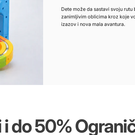
Dete može da sastavi svoju rutu 
zanimljivim oblicima kroz koje v
izazov i nova mala avantura.
do 50% Ograničen