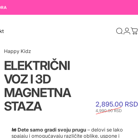
ORA
kt
K
t
Happy Kidz
ELEKTRIČNI
VOZ
I
3D
MAGNETNA
STAZA
2,895.00 RSD
4,990.00 RSD
🚂
Dete samo gradi svoju prugu
– delovi se lako
spajaju i omogućavaju različite oblike, uspone i