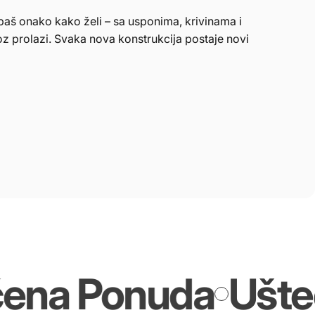
baš onako kako želi – sa usponima, krivinama i
oz prolazi. Svaka nova konstrukcija postaje novi
a Ponuda
Uštedi i