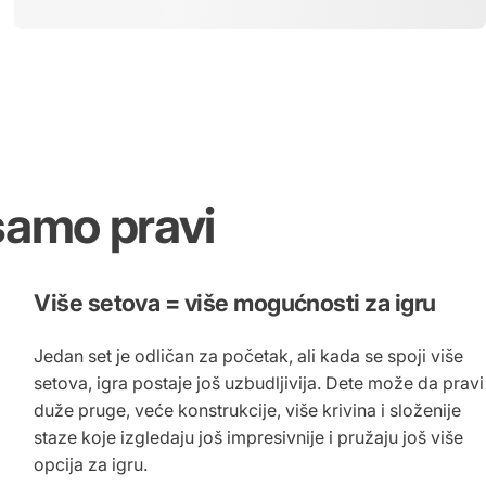
samo
pravi
Više setova = više mogućnosti za igru
Jedan set je odličan za početak, ali kada se spoji više
setova, igra postaje još uzbudljivija. Dete može da pravi
duže pruge, veće konstrukcije, više krivina i složenije
staze koje izgledaju još impresivnije i pružaju još više
opcija za igru.