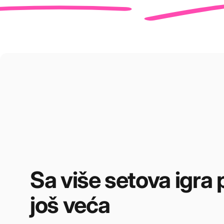
Sa
više
setova
igra
još
veća