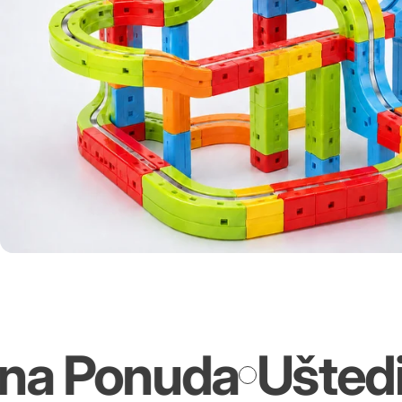
Ponuda
Uštedi i 