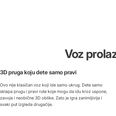
Voz
prolaz
3D pruga koju dete samo pravi
Ovo nije klasičan voz koji ide samo ukrug. Dete samo
sklapa prugu i pravi rute koje mogu da idu kroz uspone,
zavoje i neobične 3D oblike. Zato je igra zanimljivija i
svaki put izgleda drugačije.