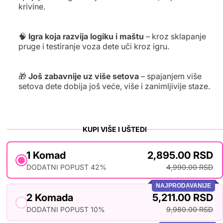
krivine.
🧠
Igra koja razvija logiku i maštu
– kroz sklapanje
pruge i testiranje voza dete uči kroz igru.
🎁
Još zabavnije uz više setova
– spajanjem više
setova dete dobija još veće, više i zanimljivije staze.
KUPI VIŠE I UŠTEDI
1 Komad
2,895.00 RSD
DODATNI POPUST 42%
4,990.00 RSD
NAJPRODAVANIJE
2 Komada
5,211.00 RSD
DODATNI POPUST 10%
9,980.00 RSD