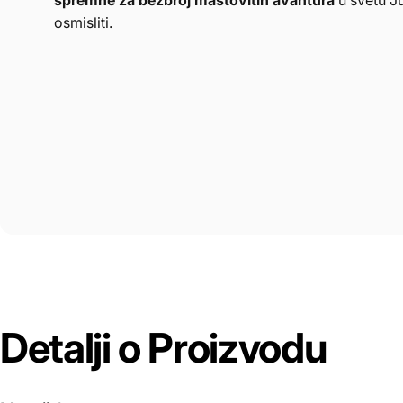
osmisliti.
Detalji
o
Proizvodu