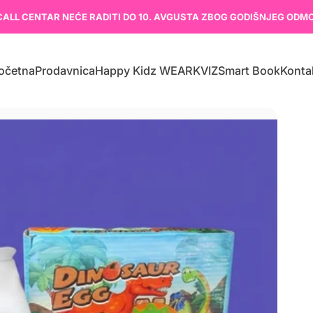
CALL CENTAR NEĆE RADITI DO 10. AVGUSTA ZBOG GODIŠNJEG ODM
očetna
Prodavnica
Happy Kidz WEAR
KVIZ
Smart Book
Konta
Početna
Prodavnica
Happy Kidz WEAR
KVIZ
Smart Book
Kontak