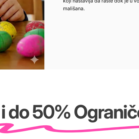
koji nastavlja da raste dok je u 
mališana.
o 50% Ograničena