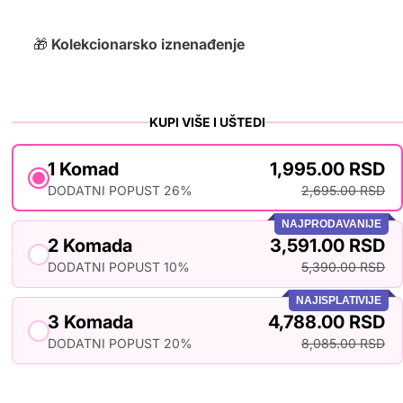
🎁
Kolekcionarsko iznenađenje
KUPI VIŠE I UŠTEDI
1 Komad
1,995.00 RSD
DODATNI POPUST 26%
2,695.00 RSD
NAJPRODAVANIJE
2 Komada
3,591.00 RSD
DODATNI POPUST 10%
5,390.00 RSD
NAJISPLATIVIJE
3 Komada
4,788.00 RSD
DODATNI POPUST 20%
8,085.00 RSD