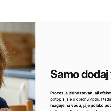
Samo
dodaj
Proces je jednostavan, ali efek
potopiš jaje u običnu vodu. I ta
reaguje na vodu, jaje polako poč