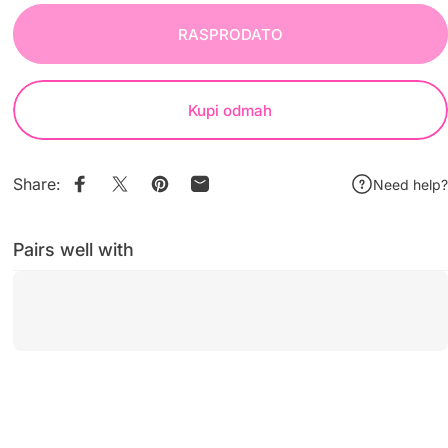
RASPRODATO
Kupi odmah
Share:
Need help?
Pairs well with