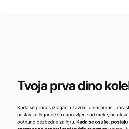
Tvoja
prva
dino
kole
Kada se proces izleganja završi i dinosaurus "poras
nastavlja! Figurice su napravljene od meke, netoksič
potpuno bezbedne za igru.
Kada se osuše, postaju 
spremne za bezbroj maštovitih avantura
u svetu Ju