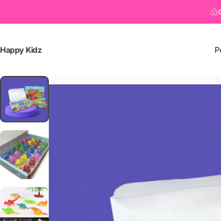
Happy Kidz
P