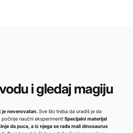
vodu
i
gledaj
magiju
at je neverovatan.
Sve što treba da uradiš je da
da počinje naučni eksperiment!
Specijalni materijal
inje da puca, a iz njega se rađa mali dinosaurus