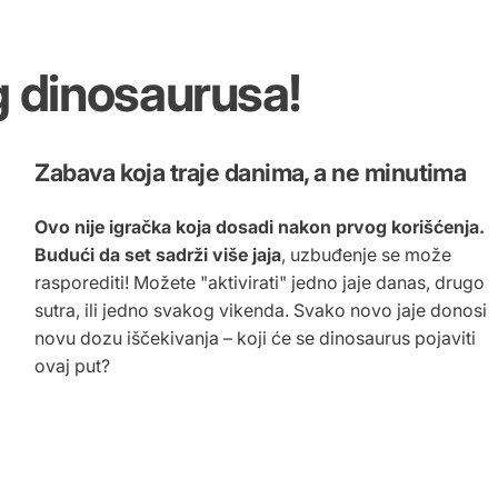
g
dinosaurusa!
Zabava koja traje danima, a ne minutima
Ovo nije igračka koja dosadi nakon prvog korišćenja.
Budući da set sadrži više jaja
, uzbuđenje se može
rasporediti! Možete "aktivirati" jedno jaje danas, drugo
sutra, ili jedno svakog vikenda. Svako novo jaje donosi
novu dozu iščekivanja – koji će se dinosaurus pojaviti
ovaj put?