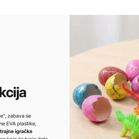
kcija
te", zabava se
ne EVA plastike,
trajne igračke
re koje će tvoje dete