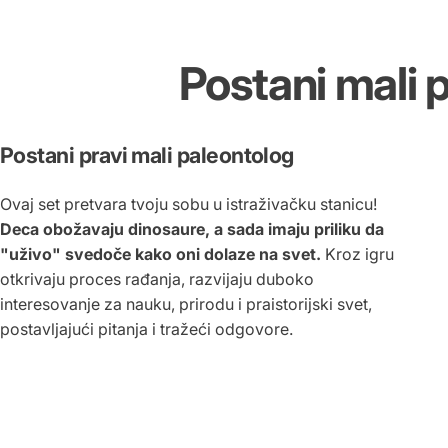
Postani
mali
p
Postani pravi mali paleontolog
Ovaj set pretvara tvoju sobu u istraživačku stanicu!
Deca obožavaju dinosaure, a sada imaju priliku da
"uživo" svedoče kako oni dolaze na svet.
Kroz igru
otkrivaju proces rađanja, razvijaju duboko
interesovanje za nauku, prirodu i praistorijski svet,
postavljajući pitanja i tražeći odgovore.