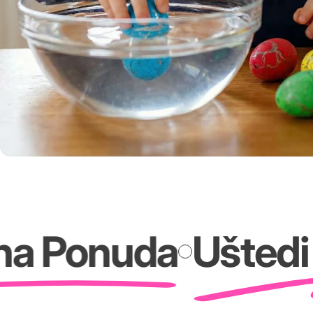
onuda
Uštedi i d