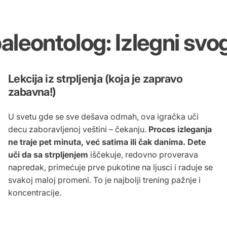
aleontolog:
Izlegni
svo
Lekcija iz strpljenja (koja je zapravo
zabavna!)
U svetu gde se sve dešava odmah, ova igračka uči
decu zaboravljenoj veštini – čekanju.
Proces izleganja
ne traje pet minuta, već satima ili čak danima. Dete
uči da sa strpljenjem
iščekuje, redovno proverava
napredak, primećuje prve pukotine na ljusci i raduje se
svakoj maloj promeni. To je najbolji trening pažnje i
koncentracije.