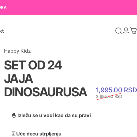
ORA
kt
K
t
Happy Kidz
SET
OD
24
JAJA
DINOSAURUSA
1,995.00 RSD
2,695.00 RSD
🐣
Izležu se u vodi kao da su pravi
⏳
Uče decu strpljenju