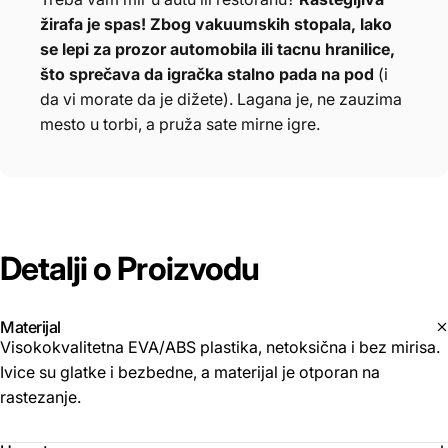
žirafa je spas! Zbog vakuumskih stopala, lako
se lepi za prozor automobila ili tacnu hranilice,
što sprečava da igračka stalno pada na pod
(i
da vi morate da je dižete). Lagana je, ne zauzima
mesto u torbi, a pruža sate mirne igre.
Detalji
o
Proizvodu
Materijal
Visokokvalitetna EVA/ABS plastika, netoksična i bez mirisa.
Ivice su glatke i bezbedne, a materijal je otporan na
rastezanje.