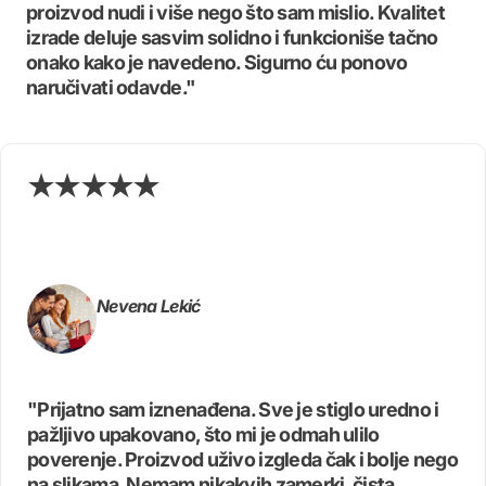
proizvod nudi i više nego što sam mislio. Kvalitet
izrade deluje sasvim solidno i funkcioniše tačno
onako kako je navedeno. Sigurno ću ponovo
naručivati odavde."
Nevena Lekić
"Prijatno sam iznenađena. Sve je stiglo uredno i
pažljivo upakovano, što mi je odmah ulilo
poverenje. Proizvod uživo izgleda čak i bolje nego
na slikama. Nemam nikakvih zamerki, čista