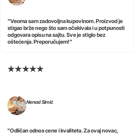
"Veoma sam zadovoljna kupovinom. Proizvod je
stigao brže nego što sam očekivala i u potpunosti
odgovara opisu na sajtu. Sve je stiglo bez
oštećenja. Preporučujem!"
Nenad Simić
"Odličan odnos cene i kvaliteta. Za ovaj novac,