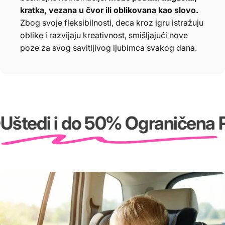
kratka, vezana u čvor ili oblikovana kao slovo.
Zbog svoje fleksibilnosti, deca kroz igru istražuju
oblike i razvijaju kreativnost, smišljajući nove
poze za svog savitljivog ljubimca svakog dana.
Uštedi i do 50% Ograničena 