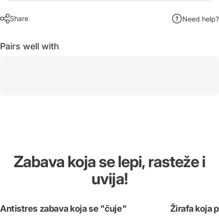
Share
Need help?
Pairs well with
Zabava
koja
se
lepi,
rasteže
i
uvija!
Antistres zabava koja se "čuje"
Žirafa koja p