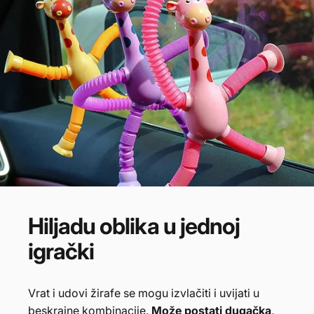
Hiljadu
oblika
u
jednoj
igrački
Vrat i udovi žirafe se mogu izvlačiti i uvijati u
beskrajne kombinacije.
Može postati dugačka,