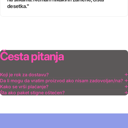
desetka."
Česta
pitanja
Koji je rok za dostavu?
Da li mogu da vratim proizvod ako nisam zadovoljan/na?
Kako se vrši plaćanje?
Šta ako paket stigne oštećen?