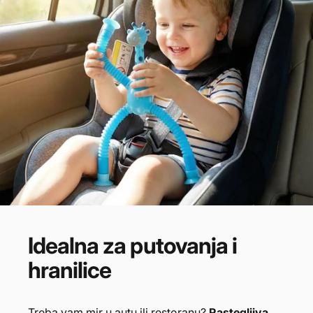
Idealna
za
putovanja
i
hranilice
Treba vam mir u autu ili restoranu?
Rastegljiva