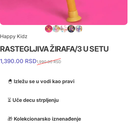
Happy Kidz
RASTEGLJIVA
ŽIRAFA/3
U
SETU
1,390.00 RSD
1,990.00 RSD
🐣
Izležu se u vodi kao pravi
⏳
Uče decu strpljenju
🎁
Kolekcionarsko iznenađenje