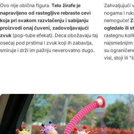
Ovo nije obična figura.
Telo žirafe je
Zahvaljujući
napravljeno od rastegljive rebraste cevi
nogama i ruk
koja pri svakom razvlačenju i sabijanju
nemoguće!
Z
proizvodi onaj čuveni, zadovoljavajući
ogledalo ili s
zvuk
(pop-tube efekat). Deca obožavaju taj
rastegnu koli
osećaj pod prstima i zvuk koji ih zabavlja,
najsmešnijim
smiruje i drži im pažnju neverovatno dugo.
su ograniče
visi, stoji ili 